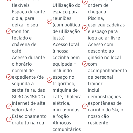
flexíveis
Utilização do
ordem de
Espaço durante
espaço para
chegada
o dia, para
reuniões
Piscina,
deixar o seu
(com política
espreguiçadeiras
monitor,
de utilização
e espaço para
teclado e
justa)
ioga ao ar livre
chávena de
Acesso total
Acesso com
café
à nossa
desconto ao
Acesso durante
cozinha bem
ginásio no local
o horário
equipada —
com
normal de
incluindo
acompanhamento
expediente (de
espaço no
de personal
segunda a
frigorífico,
trainer
sexta-feira, das
máquina de
Inclui
8h30 às 18h00)
café, chaleira
demonstrações
Internet de alta
elétrica,
espontâneas de
velocidade
micro-ondas
carinho do Ski, o
Estacionamento
e fogão
nosso cão
gratuito na rua
Almoços
residente!
comunitários