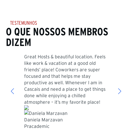
TESTEMUNHOS
O QUE NOSSOS MEMBROS
DIZEM
Great Hosts & beautiful location. Feels
Cozy,
like work & vacation at a good old
a nic
friends’ place! Coworkers are super
multi
focused and that helps me stay
parki
productive as well. Whenever I am in
Sílvi
Cascais and need a place to get things
Found
done while enjoying a chilled
atmosphere – it’s my favorite place!
Daniela Marzavan
Pracademic