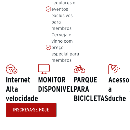
regulares e
eventos
exclusivos
para
membros
Cerveja e
vinho com
preço
especial para
membros
Internet
MONITOR
PARQUE
Acesso
Alta
DISPONIVEL
PARA
a
velocidade
BICICLETAS
duche
INSCREVA-SE HOJE