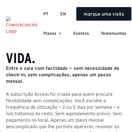
marque uma visita
PT
EN
ACCESS MEMBERSHIP | DESDE 120€/MÊS + IVA | VAGAS
DISPONÍVEIS
COWORKING QUE SE
Planos
Eventos
Testemunhos
ENQUADRA NA SUA
VIDA.
Entre e saia com facilidade — sem necessidade de
check-in, sem complicações, apenas um passe
mensal.
A subscrição Access foi criada para quem procura
flexibilidade sem complicações. Você escolhe a
frequência de utilização — 2 ou 5 dias por semana — e
nós tratamos do resto. Sem agendamento prévio. Sem
pagamento no local. Apenas um plano mensal
descomplicado que lhe permite aparecer, resolver os