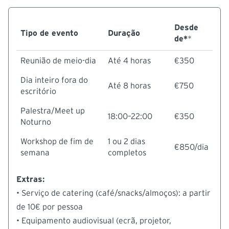
Desde
Tipo de evento
Duração
de*
*
Reunião de meio-dia
Até 4 horas
€350
Dia inteiro fora do
Até 8 horas
€750
escritório
Palestra/Meet up
18:00–22:00
€350
Noturno
Workshop de fim de
1 ou 2 dias
€850/dia
semana
completos
Extras:
• Serviço de catering (café/snacks/almoços): a partir
de 10€ por pessoa
• Equipamento audiovisual (ecrã, projetor,